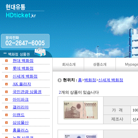
현대 백화점
롯데 백화점
신세계 백화점
현위치 :
홈
>
백화점
>
신세계 백화점
AK 플라자
국민관광 상품권
2
개의 상품이 있습니다
아이파크
갤러리아
가 격
10
이랜드
제조사
신
삼성물산
홈플러스
농협 상품권