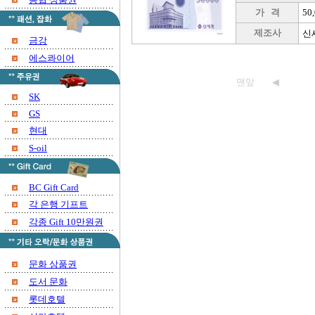
가 격
50
제조사
신
금강
에스콰이어
맨앞
◀
SK
GS
현대
S-oil
BC Gift Card
각 은행 기프트
각종 Gift 10만원권
문화 상품권
도서 문화
롯데호텔