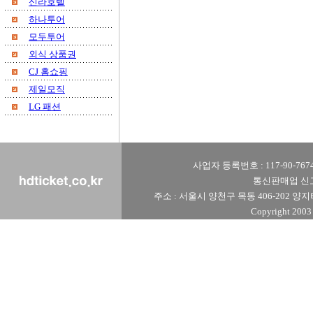
신라호텔
하나투어
모두투어
외식 상품권
CJ 홈쇼핑
제일모직
LG 패션
사업자 등록번호 : 117-90-76740
통신판매업 신고번
주소 : 서울시 양천구 목동 406-202 양지타운 1
Copyright 2003