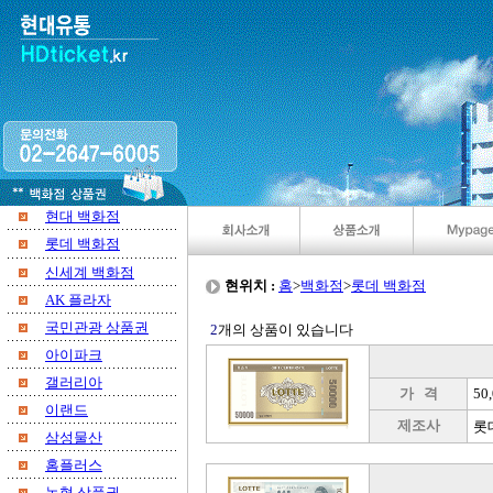
현대 백화점
롯데 백화점
신세계 백화점
현위치 :
홈
>
백화점
>
롯데 백화점
AK 플라자
국민관광 상품권
2
개의 상품이 있습니다
아이파크
갤러리아
가 격
50
이랜드
제조사
롯
삼성물산
홈플러스
농협 상품권