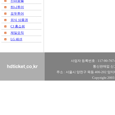
신라호텔
하나투어
모두투어
외식 상품권
CJ 홈쇼핑
제일모직
LG 패션
사업자 등록번호 : 117-90-76740
통신판매업 신고번
주소 : 서울시 양천구 목동 406-202 양지타운 1
Copyright 2003