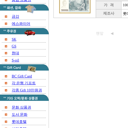
가 격
10
제조사
롯
금강
에스콰이어
맨앞
◀
SK
GS
현대
S-oil
BC Gift Card
각 은행 기프트
각종 Gift 10만원권
문화 상품권
도서 문화
롯데호텔